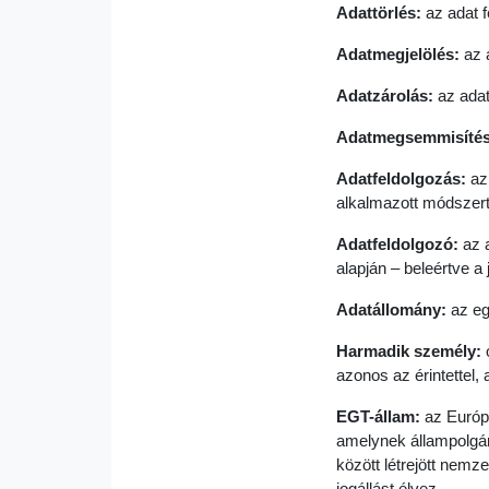
Adattörlés:
az adat f
Adatmegjelölés:
az a
Adatzárolás:
az adat
Adatmegsemmisítés
Adatfeldolgozás:
az
alkalmazott módszertő
Adatfeldolgozó:
az a
alapján – beleértve a
Adatállomány:
az eg
Harmadik személy:
o
azonos az érintettel,
EGT-állam:
az Európa
amelynek állampolgár
között létrejött nem
jogállást élvez.