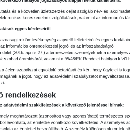
 következő hatályos jogszabályok alapján került kialakításra:
kutatás és a közvetlen üzletszerzés célját szolgáló név- és lakcímada
z elektronikus kereskedelmi szolgáltatások, valamint az információs 
atások egyes kérdéseiről
 gazdasági reklámtevékenység alapvető feltételeiről és egyes korlátair
 az információs önrendelkezési jogról és az infoszabadságról
delet (2016. április 27.) a természetes személyeknek a személyes a
ok szabad áramlásáról, valamint a 95/46/EK Rendelet hatályon kívül 
a a Jelen szabályzat egyoldalú betartását és kéri, hogy ügyfelei is fo
a magának a jogot, hogy az adatvédelmi szabályzatot megváltoztassa,
zi.
ző rendelkezések
 adatvédelmi szakkifejezések a következő jelentéssel bírnak:
mely meghatározott (azonosított vagy azonosítható) természetes szem
tból levonható, az érintettre vonatkozó következtetés. A személyes 
olata az érintettel helyreállítható. A személy különösen akkor tekin