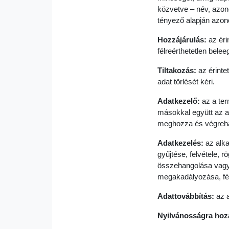
közvetve – név, azonos
tényező alapján azono
Hozzájárulás:
az éri
félreérthetetlen bele
Tiltakozás:
az érinte
adat törlését kéri.
Adatkezelő:
az a ter
másokkal együtt az a
meghozza és végrehajt
Adatkezelés:
az alka
gyűjtése, felvétele, 
összehangolása vagy 
megakadályozása, fén
Adattovábbítás:
az 
Nyilvánosságra hoza