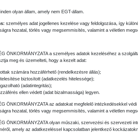
nden olyan állam, amely nem EGT-állam.
ns:
személyes adat jogellenes kezelése vagy feldolgozása, így különö
sságra hozatal, törlés vagy megsemmisítés, valamint a véletlen meg
NKORMÁNYZATA a személyes adatok kezeléséhez a szolgáltatás n
ztja meg és üzemelteti, hogy a kezelt adat:
ítottak számára hozzáférhető (rendelkezésre állás);
telesítése biztosított (adatkezelés hitelessége);
gazolható (adatintegritás);
ozzáférés ellen védett (adat bizalmassága) legyen.
NKORMÁNYZATA az adatokat megfelelő intézkedésekkel védi a jo
sságra hozatal, törlés vagy megsemmisítés, valamint a véletlen megs
NKORMÁNYZATA olyan műszaki, szervezési és szervezeti intéz
éről, amely az adatkezeléssel kapcsolatban jelentkező kockázatokna