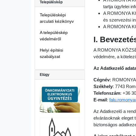
Településkép
tartja ügyfelei i
A ROMONYA KÖZS
Településképi
és szervezési in
arculati kézikönyv
A ROMONYA KÖZS
A településkép
I. Bevezeté
védelméről
A ROMONYA KÖZSÉG Ö
Helyi építési
szabályzat
védelmére, a kötelez
Az Adatkezelő adata
Elügy
Cégnév:
ROMONYA
Székhely
: 7743 Rom
Telefonszám
: +36 3
E-mail
:
falu.romony
Az Adatkezelő a rend
elvárásoknak eleget 
biztonságos adatkez