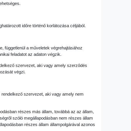
lehetséges.
atározott időre történő korlátozása céljából.
e, függetlenül a műveletek végrehajtásához
nikai feladatot az adaton végzik.
ndelkező szervezet, aki vagy amely szerződés
gozását végzi.
em rendelkező szervezet, aki vagy amely nem
podásban részes más állam, továbbá az az állam,
rségről szóló megállapodásban nem részes állam
állapodásban részes állam állampolgárával azonos