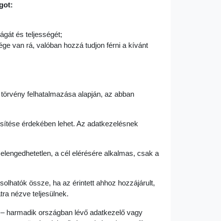
got:
gát és teljességét;
ge van rá, valóban hozzá tudjon férni a kívánt
 törvény felhatalmazása alapján, az abban
esítése érdekében lehet. Az adatkezelésnek
lengedhetetlen, a cél elérésére alkalmas, csak a
lhatók össze, ha az érintett ahhoz hozzájárult,
ra nézve teljesülnek.
l – harmadik országban lévő adatkezelő vagy