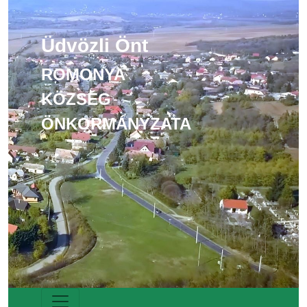
Üdvözli Önt
ROMONYA
KÖZSÉG
ÖNKORMÁNYZATA