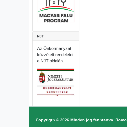
NJT
Az Önkormányzat
közzétett rendeletei
a NJT oldalán.
Copyrigth © 2026 Minden jog fenntartva. Ro