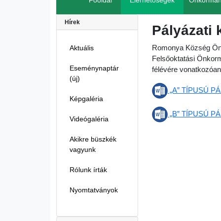
Főoldal
Elérhetőségek
Önkormán
Hírek
Pályázati 
Romonya Község Önko
Aktuális
Felsőoktatási Önkorm
Eseménynaptár
félévére vonatkozóan
(új)
„A” TÍPUSÚ PÁ
Képgaléria
„B” TÍPUSÚ PÁ
Videógaléria
Akikre büszkék
vagyunk
Rólunk írták
Nyomtatványok