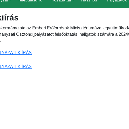
yzat
Településünk
Közadattár
Hasznos
Pályázatok
kiírás
rmányzata az Emberi Erőforrások Minisztériumával együttműködve 
ányzati Ösztöndíjpályázatot felsőoktatási hallgatók számára a 2024
.
LYÁZATI KIÍRÁS
LYÁZATI KIÍRÁS