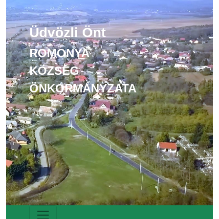
Üdvözli Önt
ROMONYA
KÖZSÉG
ÖNKORMÁNYZATA