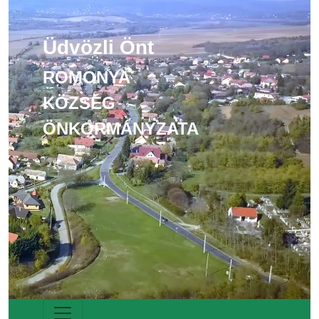
Üdvözli Önt
ROMONYA
KÖZSÉG
ÖNKORMÁNYZATA