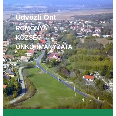
Üdvözli Önt
ROMONYA
KÖZSÉG
ÖNKORMÁNYZATA