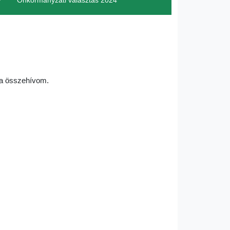
Önkormányzati választás 2024
ára összehívom.