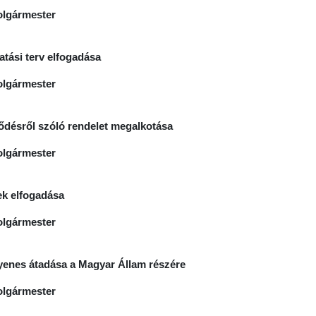
olgármester
tatási terv elfogadása
olgármester
lődésről szóló rendelet megalkotása
olgármester
tek elfogadása
olgármester
gyenes átadása a Magyar Állam részére
olgármester