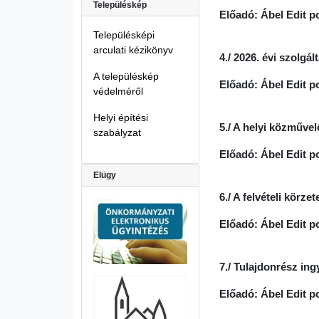
Településkép
Előadó: Ábel Edit p
Településképi
arculati kézikönyv
4./ 2026. évi szolgál
A településkép
Előadó: Ábel Edit p
védelméről
Helyi építési
5./ A helyi közműve
szabályzat
Előadó: Ábel Edit p
Elügy
6./ A felvételi körze
Előadó: Ábel Edit p
7./ Tulajdonrész in
Előadó: Ábel Edit p