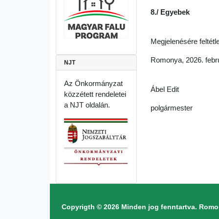
8./ Egyebek
Megjelenésére feltétl
Romonya, 2026. febru
NJT
Az Önkormányzat
Ábel Edit
közzétett rendeletei
a NJT oldalán.
polgármester
Copyrigth © 2026 Minden jog fenntartva. Ro