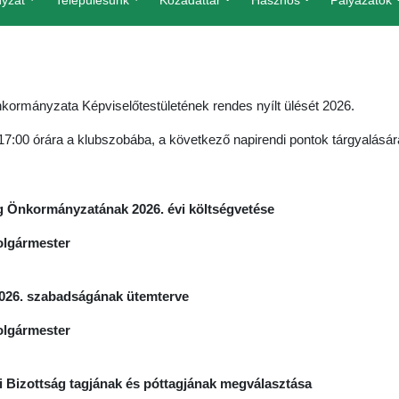
yzat
Településünk
Közadattár
Hasznos
Pályázatok
rmányzata Képviselő­testületének rendes
nyílt ülését 2026.
 17:00 órára a klubszobába, a következő napirendi pontok tárgyalás
 Önkormányzatának 2026. évi költségvetése
olgármester
2026. szabadságának ütemterve
olgármester
si Bizottság tagjának és póttagjának megválasztása