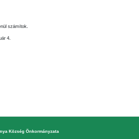
enül számítok.
ár 4.
monya Község Önkormányzata