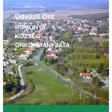
Üdvözli Önt
ROMONYA
KÖZSÉG
ÖNKORMÁNYZATA