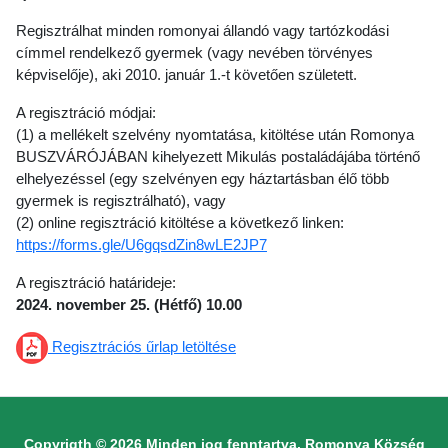
Regisztrálhat minden romonyai állandó vagy tartózkodási
címmel rendelkező gyermek (vagy nevében törvényes
képviselője), aki 2010. január 1.-t követően született.
A regisztráció módjai:
(1) a mellékelt szelvény nyomtatása, kitöltése után Romonya
BUSZVÁRÓJÁBAN kihelyezett Mikulás postaládájába történő
elhelyezéssel (egy szelvényen egy háztartásban élő több
gyermek is regisztrálható), vagy
(2) online regisztráció kitöltése a következő linken:
https://forms.gle/U6gqsdZin8wLE2JP7
A regisztráció határideje:
2024. november 25. (Hétfő) 10.00
Regisztrációs űrlap letöltése
Copyrigth © 2026 Minden jog fenntartva. Romonya Község