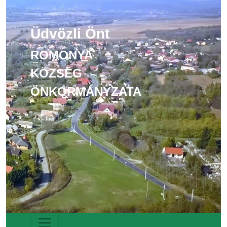
Üdvözli Önt
ROMONYA
KÖZSÉG
ÖNKORMÁNYZATA