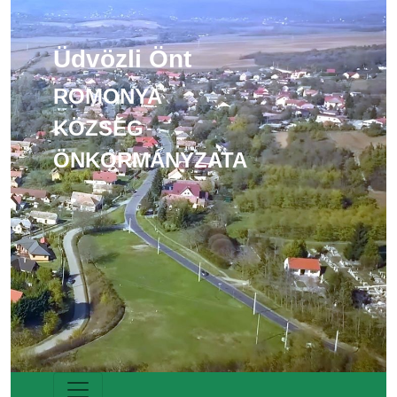
Üdvözli Önt
ROMONYA
KÖZSÉG
ÖNKORMÁNYZATA