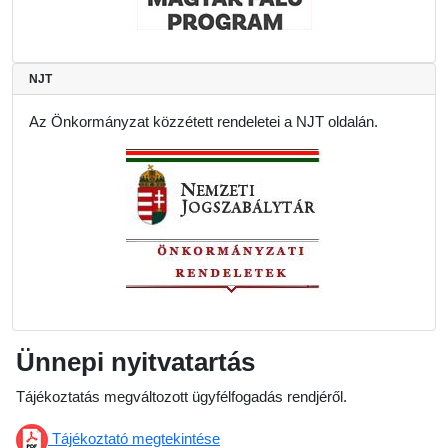
NJT
Az Önkormányzat közzétett rendeletei a NJT oldalán.
Ünnepi nyitvatartás
Tájékoztatás megváltozott ügyfélfogadás rendjéről.
Tájékoztató megtekintése