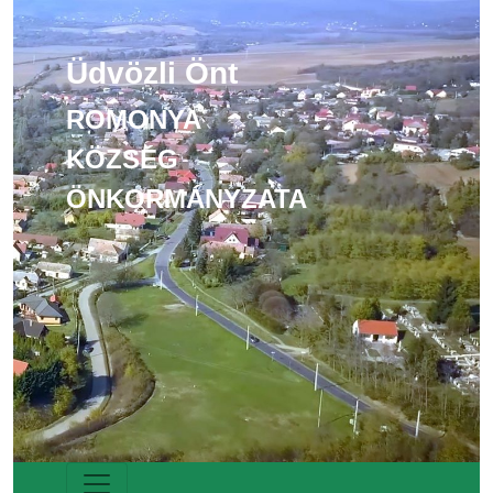
Üdvözli Önt
ROMONYA
KÖZSÉG
ÖNKORMÁNYZATA