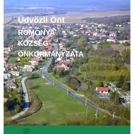
Üdvözli Önt
ROMONYA
KÖZSÉG
ÖNKORMÁNYZATA