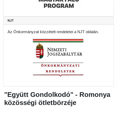
NJT
Az Önkormányzat közzétett rendeletei a NJT oldalán.
"Együtt Gondolkodó" - Romonya
közösségi ötletbörzéje