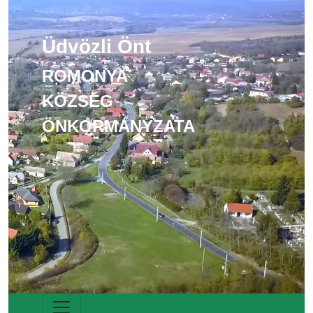
Üdvözli Önt
ROMONYA
KÖZSÉG
ÖNKORMÁNYZATA