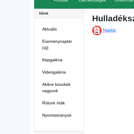
Főoldal
Elérhetőségek
Önkormán
Hírek
Hulladéksz
Aktuális
Naptár
Eseménynaptár
(új)
Képgaléria
Videógaléria
Akikre büszkék
vagyunk
Rólunk írták
Nyomtatványok