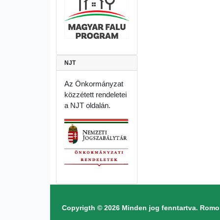
NJT
Az Önkormányzat
közzétett rendeletei
a NJT oldalán.
Copyrigth © 2026 Minden jog fenntartva. Ro