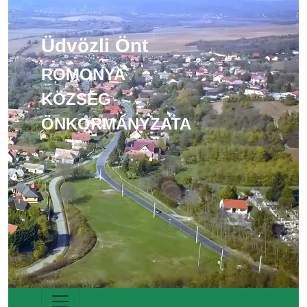
Üdvözli Önt
ROMONYA
KÖZSÉG
ÖNKORMÁNYZATA