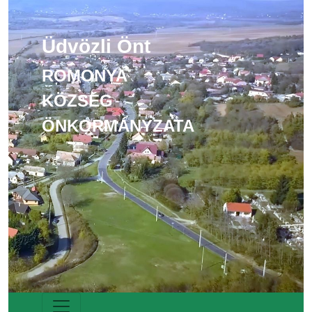
Üdvözli Önt
ROMONYA
KÖZSÉG
ÖNKORMÁNYZATA