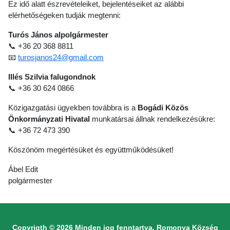
Ez idő alatt észrevételeiket, bejelentéseiket az alábbi
elérhetőségeken tudják megtenni:
Turós János alpolgármester
📞 +36 20 368 8811
📧
turosjanos24@gmail.com
Illés Szilvia falugondnok
📞 +36 30 624 0866
Közigazgatási ügyekben továbbra is a
Bogádi Közös
Önkormányzati Hivatal
munkatársai állnak rendelkezésükre:
📞 +36 72 473 390
Köszönöm megértésüket és együttműködésüket!
Ábel Edit
polgármester
Copyrigth © 2026 Minden jog fenntartva. Romonya Község