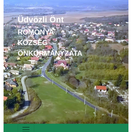
Üdvözli Önt
ROMONYA
KÖZSÉG
ÖNKORMÁNYZATA