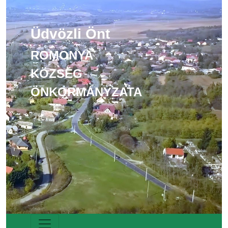
Üdvözli Önt
ROMONYA
KÖZSÉG
ÖNKORMÁNYZATA