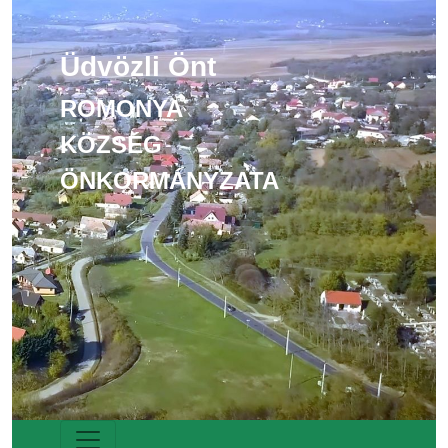
Üdvözli Önt
ROMONYA
KÖZSÉG
ÖNKORMÁNYZATA