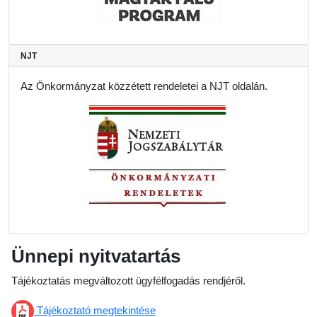
NJT
Az Önkormányzat közzétett rendeletei a NJT oldalán.
Ünnepi nyitvatartás
Tájékoztatás megváltozott ügyfélfogadás rendjéről.
Tájékoztató megtekintése