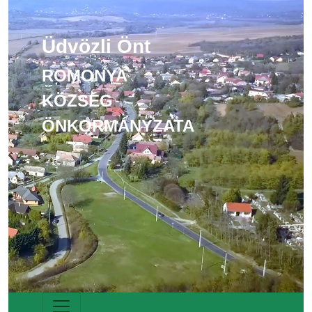
Üdvözli Önt
ROMONYA
KÖZSÉG
ÖNKORMÁNYZATA