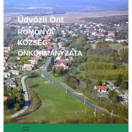
Üdvözli Önt
ROMONYA
KÖZSÉG
ÖNKORMÁNYZATA