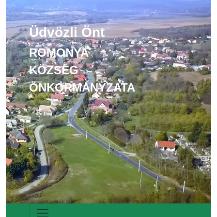
Üdvözli Önt
ROMONYA
KÖZSÉG
ÖNKORMÁNYZATA