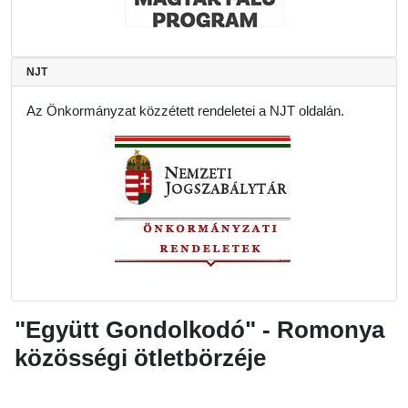
NJT
Az Önkormányzat közzétett rendeletei a NJT oldalán.
"Együtt Gondolkodó" - Romonya
közösségi ötletbörzéje