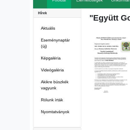
Főoldal
Elérhetőségek
Önkormán
Hírek
"Együtt G
Aktuális
Eseménynaptár
(új)
Képgaléria
Videógaléria
Akikre büszkék
vagyunk
Rólunk írták
Nyomtatványok