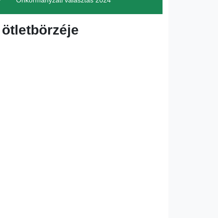
Önkormányzati választás 2024
ötletbörzéje