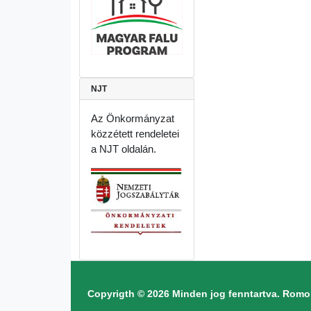
NJT
Az Önkormányzat
közzétett rendeletei
a NJT oldalán.
Copyrigth © 2026 Minden jog fenntartva. Ro