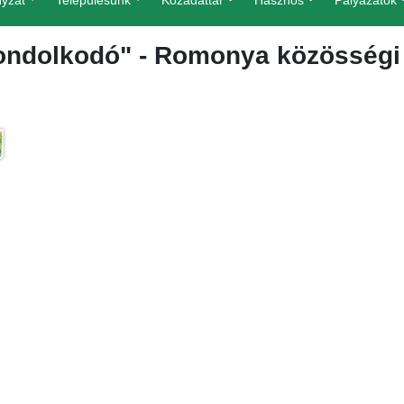
yzat
Településünk
Közadattár
Hasznos
Pályázatok
ondolkodó" - Romonya közösségi 