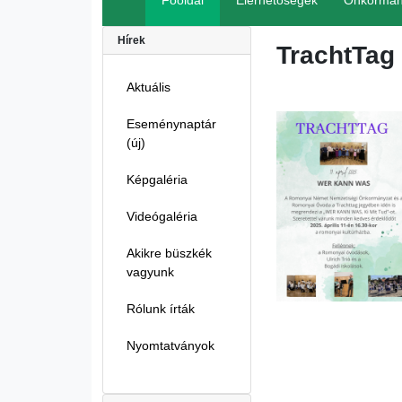
Főoldal
Elérhetőségek
Önkormán
Hírek
TrachtTag
Aktuális
Eseménynaptár
(új)
Képgaléria
Videógaléria
Akikre büszkék
vagyunk
Rólunk írták
Nyomtatványok