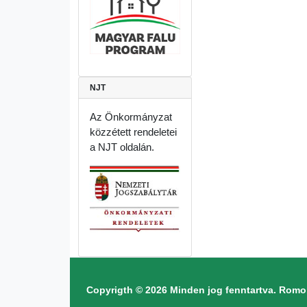
NJT
Az Önkormányzat
közzétett rendeletei
a NJT oldalán.
Copyrigth © 2026 Minden jog fenntartva. Ro