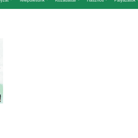
yzat
Településünk
Közadattár
Hasznos
Pályázatok