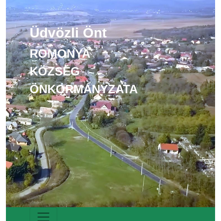
Üdvözli Önt
ROMONYA
KÖZSÉG
ÖNKORMÁNYZATA