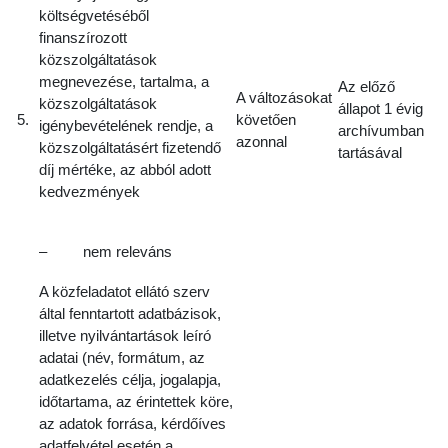
költségvetéséből
finanszírozott
közszolgáltatások
megnevezése, tartalma, a
Az előző
A változásokat
közszolgáltatások
állapot 1 évig
5.
követően
igénybevételének rendje, a
archívumban
azonnal
közszolgáltatásért fizetendő
tartásával
díj mértéke, az abból adott
kedvezmények
– nem releváns
A közfeladatot ellátó szerv
által fenntartott adatbázisok,
illetve nyilvántartások leíró
adatai (név, formátum, az
adatkezelés célja, jogalapja,
időtartama, az érintettek köre,
az adatok forrása, kérdőíves
adatfelvétel esetén a