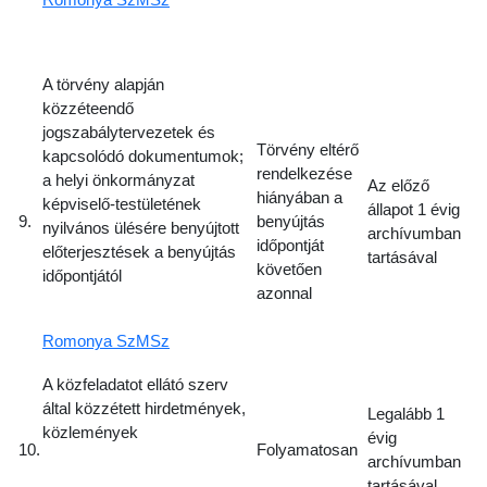
A törvény alapján
közzéteendő
jogszabálytervezetek és
Törvény eltérő
kapcsolódó dokumentumok;
rendelkezése
a helyi önkormányzat
Az előző
hiányában a
képviselő-testületének
állapot 1 évig
9.
benyújtás
nyilvános ülésére benyújtott
archívumban
időpontját
előterjesztések a benyújtás
tartásával
követően
időpontjától
azonnal
Romonya SzMSz
A közfeladatot ellátó szerv
által közzétett hirdetmények,
Legalább 1
közlemények
évig
10.
Folyamatosan
archívumban
tartásával