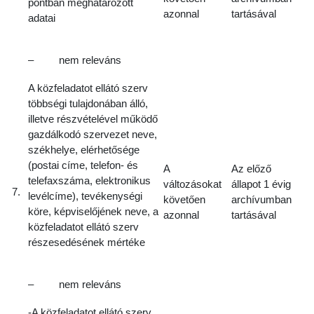
pontban meghatározott
azonnal
tartásával
adatai
– nem releváns
A közfeladatot ellátó szerv
többségi tulajdonában álló,
illetve részvételével működő
gazdálkodó szervezet neve,
székhelye, elérhetősége
(postai címe, telefon- és
A
Az előző
telefaxszáma, elektronikus
változásokat
állapot 1 évig
7.
levélcíme), tevékenységi
követően
archívumban
köre, képviselőjének neve, a
azonnal
tartásával
közfeladatot ellátó szerv
részesedésének mértéke
– nem releváns
-A közfeladatot ellátó szerv