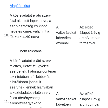
Alapító okirat
A közfeladatot ellátó szerv
által alapított lapok neve, a
szerkesztőség és kiadó
A
Az előző
neve és címe, valamint a
változásokat
állapot 1 évig
10.
főszerkesztő neve
követően
archívumban
azonnal
tartásával
– nem releváns
A közfeladatot ellátó szerv
felettes, illetve felügyeleti
szervének, hatósági döntései
tekintetében a fellebbezés
elbírálására jogosult
szervnek, ennek hiányában
a közfeladatot ellátó szerv
A
Az előző
felett törvényességi
változásokat
állapot 1 évig
11.
ellenőrzést gyakorló
követően
archívumban