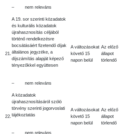
– nem releváns
A 19. sor szerinti közadatok
és kulturális közadatok
újrahasznosítás céljából
történő rendelkezésre
bocsátásáért fizetendő díjak
A változásokat
Az előző
általános jegyzéke, a
21.
követő 15
állapot
díjszámítás alapját képező
napon belül
törlendő
tényezőkkel együttesen
– nem releváns
A közadatok
újrahasznosításáról szóló
törvény szerinti jogorvoslati
A változásokat
Az előző
tájékoztatás
22.
követő 15
állapot
napon belül
törlendő
– nem releváns