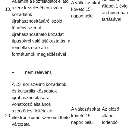
valamint a közfeladatot ellátó
A változásokat
állapot 1 évig
szerv kezelésében levő,a
19.
követő 15
archívumban
közadatok
napon belül
tartásával
újrahasznosításáról szóló
törvény szerint
újrahasznosítható közadat
típusokról való tájékoztatás, a
rendelkezésre álló
formátumok megjelölésével
– nem releváns
A 19. sor szerinti közadatok
és kulturális közadatok
újrahasznosítására
vonatkozó általános
A változásokat
Az előző
szerződési feltételek
20.
követő 15
állapot
elektronikusan szerkeszthető
napon belül
törlendő
változata