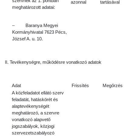
szervnek az 1. pontban
azonnal
tartásával
meghatározott adatai:
– Baranya Megyei
Kormányhivatal 7623 Pécs,
József A. u. 10.
II. Tevékenységre, működésre vonatkozó adatok
Adat
Frissítés
Megőrzés
A közfeladatot ellátó szerv
feladatát, hatáskörét és
alaptevékenységét
meghatározó, a szervre
vonatkozó alapvető
jogszabályok, közjogi
szervezetszabályozó