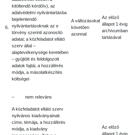
kitöltendő kérdőív), az
adatvédelmi nyilvántartásba
Az előző
bejelentendő
A változásokat
állapot 1 évig
nyilvántartásoknak az e
6.
követően
archívumban
törvény szerinti azonosító
azonnal
tartásával
adatai; a közfeladatot ellátó
szerv által –
alaptevékenysége keretében
– gyűjtött és feldolgozott
adatok fajtái, a hozzáférés
módja, a másolatkészítés
költségei
– nem releváns
A közfeladatot ellátó szerv
nyilvános kiadványainak
címe, témája, a hozzáférés
Az előző
módja, a kiadvány
állapot 1 évig