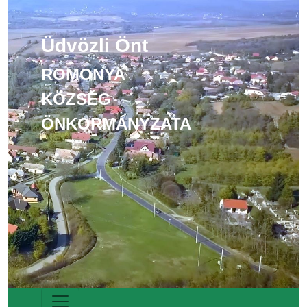
Üdvözli Önt
ROMONYA
KÖZSÉG
ÖNKORMÁNYZATA