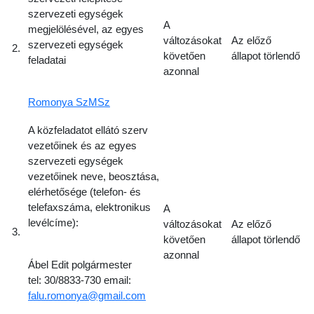
szervezeti egységek
A
megjelölésével, az egyes
változásokat
Az előző
szervezeti egységek
2.
követően
állapot törlendő
feladatai
azonnal
Romonya SzMSz
A közfeladatot ellátó szerv
vezetőinek és az egyes
szervezeti egységek
vezetőinek neve, beosztása,
elérhetősége (telefon- és
telefaxszáma, elektronikus
A
levélcíme):
változásokat
Az előző
3.
követően
állapot törlendő
azonnal
Ábel Edit polgármester
tel: 30/8833-730 email:
falu.romonya@gmail.com