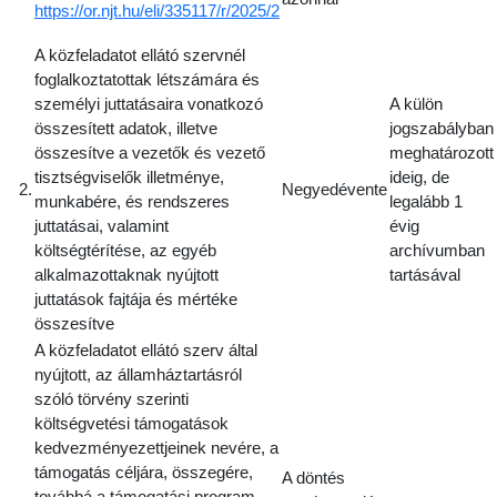
https://or.njt.hu/eli/335117/r/2025/2
A közfeladatot ellátó szervnél
foglalkoztatottak létszámára és
személyi juttatásaira vonatkozó
A külön
összesített adatok, illetve
jogszabályban
összesítve a vezetők és vezető
meghatározott
tisztségviselők illetménye,
ideig, de
2.
Negyedévente
munkabére, és rendszeres
legalább 1
juttatásai, valamint
évig
költségtérítése, az egyéb
archívumban
alkalmazottaknak nyújtott
tartásával
juttatások fajtája és mértéke
összesítve
A közfeladatot ellátó szerv által
nyújtott, az államháztartásról
szóló törvény szerinti
költségvetési támogatások
kedvezményezettjeinek nevére, a
támogatás céljára, összegére,
A döntés
továbbá a támogatási program