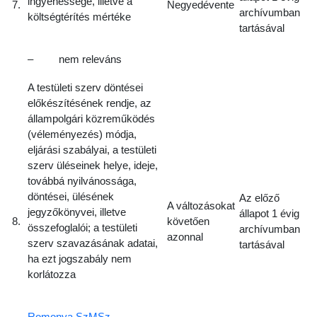
ingyenessége, illetve a
7.
Negyedévente
archívumban
költségtérítés mértéke
tartásával
– nem releváns
A testületi szerv döntései
előkészítésének rendje, az
állampolgári közreműködés
(véleményezés) módja,
eljárási szabályai, a testületi
szerv üléseinek helye, ideje,
továbbá nyilvánossága,
döntései, ülésének
Az előző
A változásokat
jegyzőkönyvei, illetve
állapot 1 évig
8.
követően
összefoglalói; a testületi
archívumban
azonnal
szerv szavazásának adatai,
tartásával
ha ezt jogszabály nem
korlátozza
Romonya SzMSz