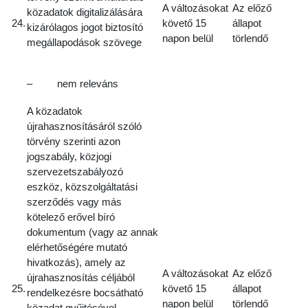
A változásokat
Az előző
közadatok digitalizálására
24.
követő 15
állapot
kizárólagos jogot biztosító
napon belül
törlendő
megállapodások szövege
– nem releváns
A közadatok
újrahasznosításáról szóló
törvény szerinti azon
jogszabály, közjogi
szervezetszabályozó
eszköz, közszolgáltatási
szerződés vagy más
kötelező erővel bíró
dokumentum (vagy az annak
elérhetőségére mutató
hivatkozás), amely az
A változásokat
Az előző
újrahasznosítás céljából
25.
követő 15
állapot
rendelkezésre bocsátható
napon belül
törlendő
közadat gyűjtésével,