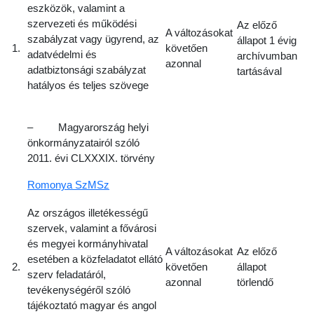
eszközök, valamint a
szervezeti és működési
Az előző
A változásokat
szabályzat vagy ügyrend, az
állapot 1 évig
1.
követően
adatvédelmi és
archívumban
azonnal
adatbiztonsági szabályzat
tartásával
hatályos és teljes szövege
– Magyarország helyi
önkormányzatairól szóló
2011. évi CLXXXIX. törvény
Romonya SzMSz
Az országos illetékességű
szervek, valamint a fővárosi
és megyei kormányhivatal
A változásokat
Az előző
esetében a közfeladatot ellátó
2.
követően
állapot
szerv feladatáról,
azonnal
törlendő
tevékenységéről szóló
tájékoztató magyar és angol