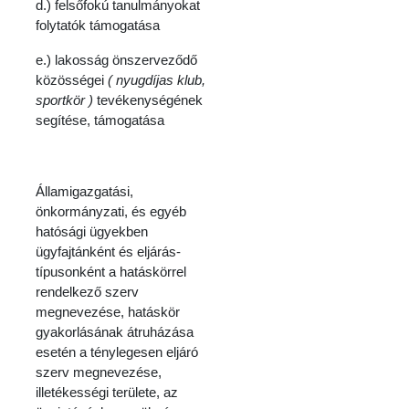
d.) felsőfokú tanulmányokat
folytatók támogatása
e.) lakosság önszerveződő
közösségei
( nyugdíjas klub,
sportkör )
tevékenységének
segítése, támogatása
Államigazgatási,
önkormányzati, és egyéb
hatósági ügyekben
ügyfajtánként és eljárás-
típusonként a hatáskörrel
rendelkező szerv
megnevezése, hatáskör
gyakorlásának átruházása
esetén a ténylegesen eljáró
szerv megnevezése,
illetékességi területe, az