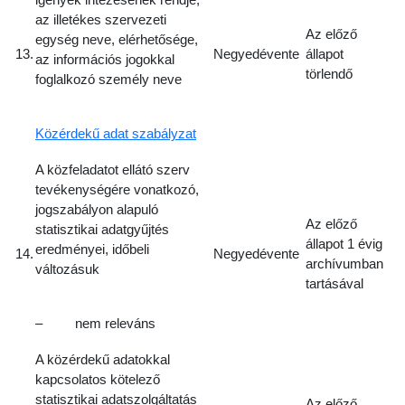
az illetékes szervezeti
Az előző
egység neve, elérhetősége,
13.
Negyedévente
állapot
az információs jogokkal
törlendő
foglalkozó személy neve
Közérdekű adat szabályzat
A közfeladatot ellátó szerv
tevékenységére vonatkozó,
jogszabályon alapuló
Az előző
statisztikai adatgyűjtés
állapot 1 évig
eredményei, időbeli
14.
Negyedévente
archívumban
változásuk
tartásával
– nem releváns
A közérdekű adatokkal
kapcsolatos kötelező
statisztikai adatszolgáltatás
Az előző