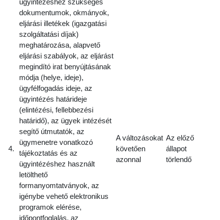
ügyintézéshez szükséges
dokumentumok, okmányok,
eljárási illetékek (igazgatási
szolgáltatási díjak)
meghatározása, alapvető
eljárási szabályok, az eljárást
megindító irat benyújtásának
módja (helye, ideje),
ügyfélfogadás ideje, az
ügyintézés határideje
(elintézési, fellebbezési
határidő), az ügyek intézését
segítő útmutatók, az
A változásokat
Az előző
ügymenetre vonatkozó
4.
követően
állapot
tájékoztatás és az
azonnal
törlendő
ügyintézéshez használt
letölthető
formanyomtatványok, az
igénybe vehető elektronikus
programok elérése,
időpontfoglalás, az