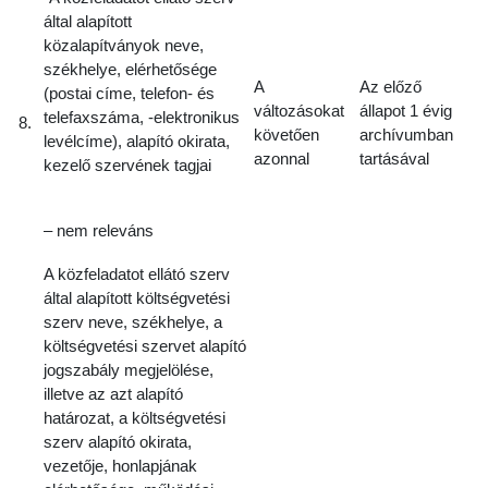
által alapított
közalapítványok neve,
székhelye, elérhetősége
A
Az előző
(postai címe, telefon- és
változásokat
állapot 1 évig
telefaxszáma, -elektronikus
8.
követően
archívumban
levélcíme), alapító okirata,
azonnal
tartásával
kezelő szervének tagjai
– nem releváns
A közfeladatot ellátó szerv
által alapított költségvetési
szerv neve, székhelye, a
költségvetési szervet alapító
jogszabály megjelölése,
illetve az azt alapító
határozat, a költségvetési
szerv alapító okirata,
vezetője, honlapjának