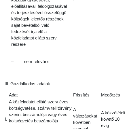
előállításával, feldolgozásával
és terjesztésével összefüggő
költségek jelentős részének
saját bevételből való
fedezését írja elő a
közfeladatot ellátó szerv
részére
– nem releváns
III. Gazdálkodási adatok
Adat
Frissítés
Megőrzés
A közfeladatot ellátó szerv éves
költségvetése, számviteli törvény
A
A közzétételt
szerint beszámolója vagy éves
változásokat
l.
követő 10
költségvetés beszámolója
követően
évig
azonnal