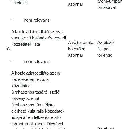
archívumban
feltételek
azonnal
tartásával
– nem releváns
A közfeladatot ellátó szervre
vonatkozó különös és egyedi
A változásokat
Az előző
közzétételi lista
18.
követően
állapot
azonnal
törlendő
– nem releváns
A közfeladatot ellátó szerv
kezelésében levő, a
közadatok
újrahasznosításáról szóló
törvény szerint
újrahasznosítás céljára
elérhető kulturális közadatok
listája a rendelkezésre álló
formátumok megjelölésével,
Az előző