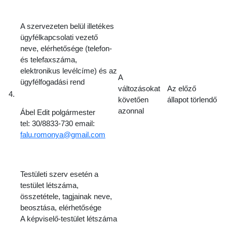
A szervezeten belül illetékes
ügyfélkapcsolati vezető
neve, elérhetősége (telefon-
és telefaxszáma,
elektronikus levélcíme) és az
A
ügyfélfogadási rend
változásokat
Az előző
4.
követően
állapot törlendő
azonnal
Ábel Edit polgármester
tel: 30/8833-730 email:
falu.romonya@gmail.com
Testületi szerv esetén a
testület létszáma,
összetétele, tagjainak neve,
beosztása, elérhetősége
A képviselő-testület létszáma