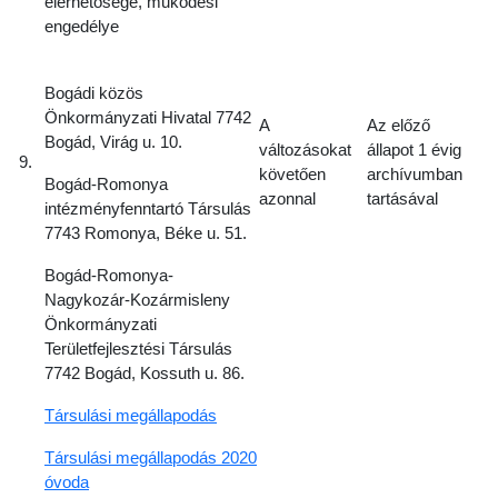
elérhetősége, működési
engedélye
Bogádi közös
Önkormányzati Hivatal 7742
A
Az előző
Bogád, Virág u. 10.
változásokat
állapot 1 évig
9.
követően
archívumban
Bogád-Romonya
azonnal
tartásával
intézményfenntartó Társulás
7743 Romonya, Béke u. 51.
Bogád-Romonya-
Nagykozár-Kozármisleny
Önkormányzati
Területfejlesztési Társulás
7742 Bogád, Kossuth u. 86.
Társulási megállapodás
Társulási megállapodás 2020
óvoda