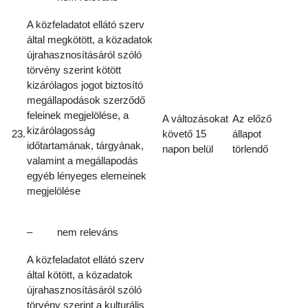
A közfeladatot ellátó szerv
által megkötött, a közadatok
újrahasznosításáról szóló
törvény szerint kötött
kizárólagos jogot biztosító
megállapodások szerződő
feleinek megjelölése, a
A változásokat
Az előző
kizárólagosság
23.
követő 15
állapot
időtartamának, tárgyának,
napon belül
törlendő
valamint a megállapodás
egyéb lényeges elemeinek
megjelölése
– nem releváns
A közfeladatot ellátó szerv
által kötött, a közadatok
újrahasznosításáról szóló
törvény szerint a kulturális