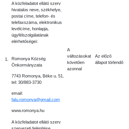
A közfeladatot ellátó szerv
hivatalos neve, székhelye,
postai címe, telefon- és
telefaxszáma, elektronikus
levélcíme, honlapja,
ügyfélszolgálatának
elérhetőségei:
A
változásokat
Az előző
Romonya Község
1.
követően
állapot törlendő
Önkormányzata
azonnal
7743 Romonya, Béke u. 51.
tel: 30/883-3730
email:
falu.romonya@gmail.com
www.romonya.hu
A közfeladatot ellátó szerv
szervezeti felépítése