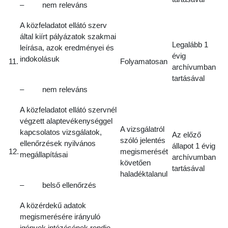
– nem releváns
A közfeladatot ellátó szerv
által kiírt pályázatok szakmai
Legalább 1
leírása, azok eredményei és
évig
indokolásuk
11.
Folyamatosan
archívumban
tartásával
– nem releváns
A közfeladatot ellátó szervnél
végzett alaptevékenységgel
A vizsgálatról
kapcsolatos vizsgálatok,
Az előző
szóló jelentés
ellenőrzések nyilvános
állapot 1 évig
12.
megismerését
megállapításai
archívumban
követően
tartásával
haladéktalanul
– belső ellenőrzés
A közérdekű adatok
megismerésére irányuló
igények intézésének rendje,