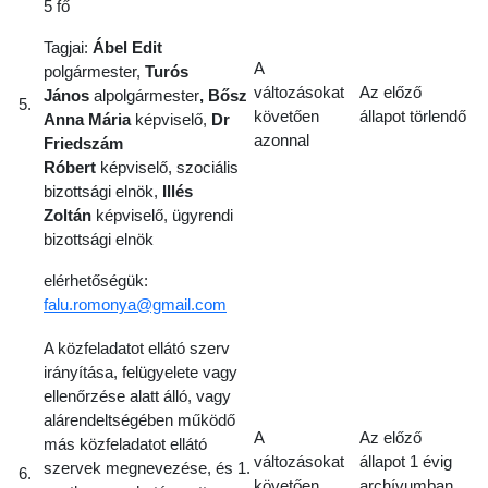
5 fő
Tagjai:
Ábel Edit
A
polgármester,
Turós
változásokat
Az előző
János
alpolgármester
, Bősz
5.
követően
állapot törlendő
Anna Mária
képviselő,
Dr
azonnal
Friedszám
Róbert
képviselő, szociális
bizottsági elnök,
Illés
Zoltán
képviselő, ügyrendi
bizottsági elnök
elérhetőségük:
falu.romonya@gmail.com
A közfeladatot ellátó szerv
irányítása, felügyelete vagy
ellenőrzése alatt álló, vagy
alárendeltségében működő
A
Az előző
más közfeladatot ellátó
változásokat
állapot 1 évig
szervek megnevezése, és 1.
6.
követően
archívumban