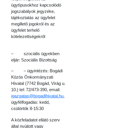
ügytípusokhoz kapcsolódó
jogszabályok jegyzéke,
tájékoztatás az ügyfelet
megillető jogokról és az
ügyfelet terhelő
kötelezettségekről
– szociális ügyekben
eljár: Szociális Bizottság
– – ügyintézés: Bogádi
Közös Önkormányzati
Hivatal (7742 Bogád, Virág u.
10.) tel: 72/473-390, email:
igazgatas@bogadihivatal.hu
,
ügyfélfogadás: kedd,
csütörtök 8-15:30
A közfeladatot ellátó szerv
által nyújtott vagy