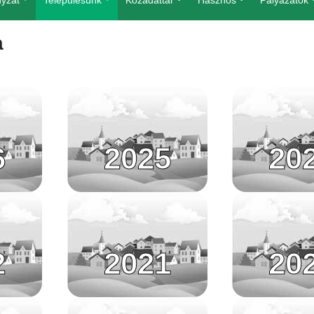
yzat
Településünk
Közadattár
Hasznos
Pályázatok
a
6
2025
20
2
2021
20