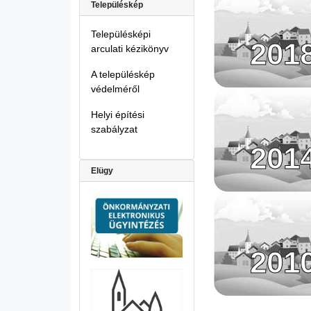
Településkép
Településképi
201
arculati kézikönyv
A településkép
védelméről
Helyi építési
szabályzat
201
Elügy
201