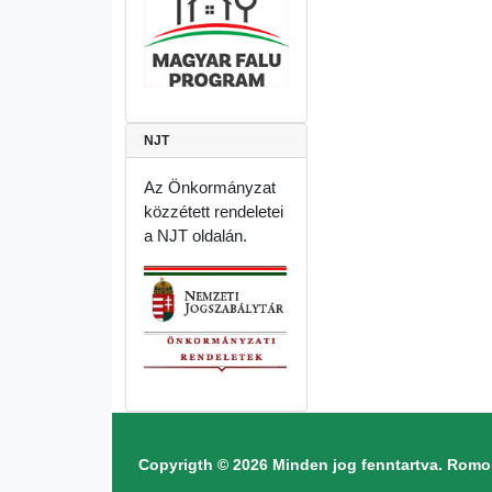
NJT
Az Önkormányzat
közzétett rendeletei
a NJT oldalán.
Copyrigth © 2026 Minden jog fenntartva. Ro