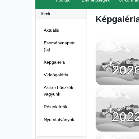
Főoldal
Elérhetőségek
Önkormán
Hírek
Képgaléri
Aktuális
Eseménynaptár
(új)
Képgaléria
202
Videógaléria
Akikre büszkék
vagyunk
Rólunk írták
202
Nyomtatványok